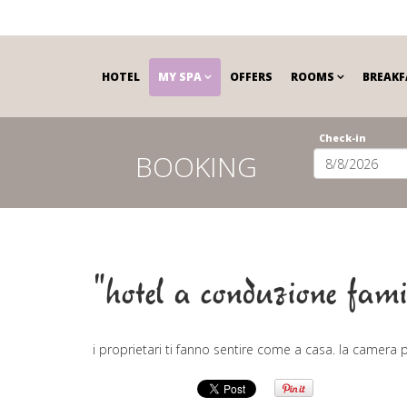
HOTEL
MY SPA
OFFERS
ROOMS
BREAKF
Check-in
BOOKING
"hotel a conduzione famil
i proprietari ti fanno sentire come a casa. la camera p