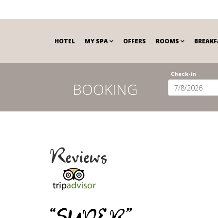
HOTEL
MY SPA
OFFERS
ROOMS
BREAKF
Check-in
BOOKING
Reviews
“SUPER”