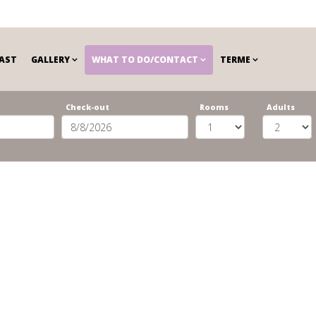
AST
GALLERY
WHAT TO DO/CONTACT
TERME
Check-out
Rooms
Adults