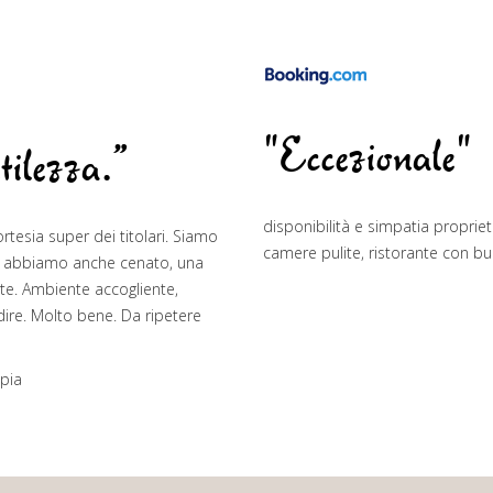
"Eccezionale"
tilezza.”
disponibilità e simpatia proprie
tesia super dei titolari. Siamo
camere pulite, ristorante con b
e, abbiamo anche cenato, una
nte. Ambiente accogliente,
 dire. Molto bene. Da ripetere
ppia